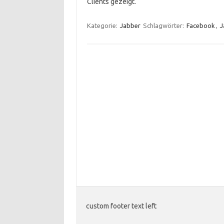
Clients gezeigt.
Kategorie:
Jabber
Schlagwörter:
Facebook
,
J
custom footer text left