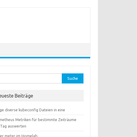
he
:
eueste Beiträge
ge diverse kubeconfig Dateien in eine
metheus Metriken für bestimmte Zeiträume
 Tag auswerten
er meter im Homelab