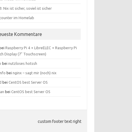
: Nix ist sicher, soviel ist sicher
counter im Homelab
eueste Kommentare
bei
Raspberry Pi 4 + LibreELEC + Raspberry Pi
ch Display (7″ Touchscreen)
o
bei
nutzloses hotssh
info
bei
nginx – sagt mir (noch) nix
d
bei
CentOS best Server OS
ian
bei
CentOS best Server OS
custom footer text right