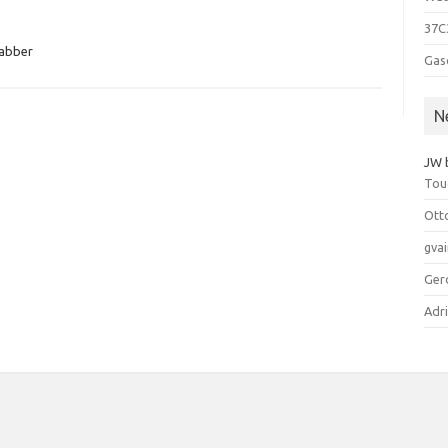
37C3
abber
Gas
N
JW
Tou
Ott
gva
Ger
Adr