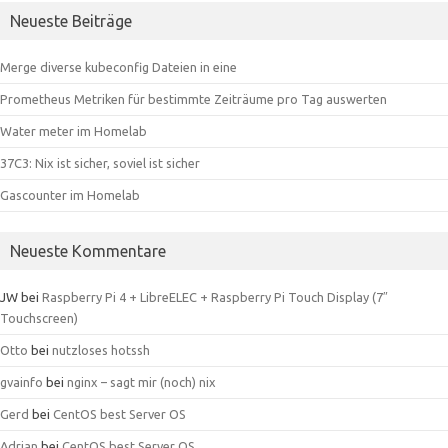
Neueste Beiträge
Merge diverse kubeconfig Dateien in eine
Prometheus Metriken für bestimmte Zeiträume pro Tag auswerten
Water meter im Homelab
37C3: Nix ist sicher, soviel ist sicher
Gascounter im Homelab
Neueste Kommentare
JW
bei
Raspberry Pi 4 + LibreELEC + Raspberry Pi Touch Display (7″
Touchscreen)
Otto
bei
nutzloses hotssh
gvainfo
bei
nginx – sagt mir (noch) nix
Gerd
bei
CentOS best Server OS
Adrian
bei
CentOS best Server OS