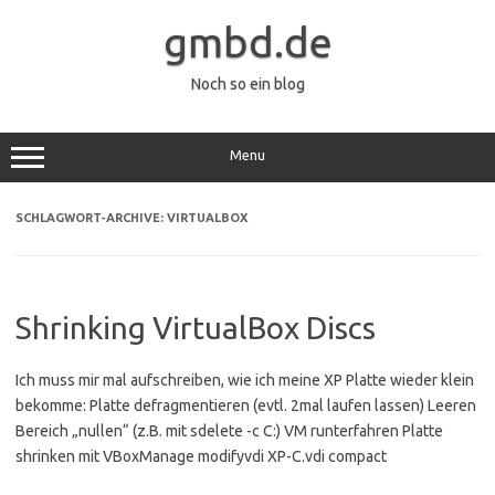
Zum
Inhalt
gmbd.de
springen
Noch so ein blog
Menu
SCHLAGWORT-ARCHIVE:
VIRTUALBOX
Shrinking VirtualBox Discs
Ich muss mir mal aufschreiben, wie ich meine XP Platte wieder klein
bekomme: Platte defragmentieren (evtl. 2mal laufen lassen) Leeren
Bereich „nullen“ (z.B. mit sdelete -c C:) VM runterfahren Platte
shrinken mit VBoxManage modifyvdi XP-C.vdi compact