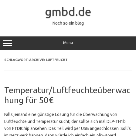
Zum
Inhalt
gmbd.de
springen
Noch so ein blog
Menu
SCHLAGWORT-ARCHIVE:
LUFTFEUCHT
Temperatur/Luftfeuchteüberwac
hung für 50€
Falls jemand eine günstige Lösung für die Überwachung von
Luftfeuchte und Temperatur sucht, der sollte sich mal DLP-TH1b
von FTDIChip ansehen. Das Teil wird per USB angeschlossen. Soll’s
im Netzwerk hängen, dann würde ich einfach ein Alix-Board