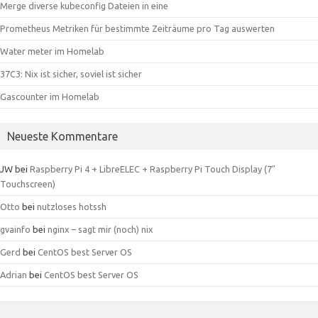
Merge diverse kubeconfig Dateien in eine
Prometheus Metriken für bestimmte Zeiträume pro Tag auswerten
Water meter im Homelab
37C3: Nix ist sicher, soviel ist sicher
Gascounter im Homelab
Neueste Kommentare
JW
bei
Raspberry Pi 4 + LibreELEC + Raspberry Pi Touch Display (7″
Touchscreen)
Otto
bei
nutzloses hotssh
gvainfo
bei
nginx – sagt mir (noch) nix
Gerd
bei
CentOS best Server OS
Adrian
bei
CentOS best Server OS