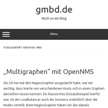
Zum
Inhalt
gmbd.de
springen
Noch so ein blog
Menu
SCHLAGWORT-ARCHIVE:
RRD
„Multigraphen“ mit OpenNMS
Als ich mir mal den NagiosGrapher ausgedacht habe, war mir
wichtig, dass Werte von verschiedenen Hosts sich in einen Graphen
darstellen lassen können. Ein klassisches Einsatzbeispiel hierfür
war, ob der Loadbalancer auch die Sessions ordentlich über die
Nodes verteilt. Beim NagiosGrapher haben wir das damals